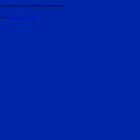
o indicato con le istruzioni necessarie.
ite la
Login Spaggiari