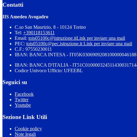
Contatti
IIS Amedeo Avogadro
C.so San Maurizio, 8 - 10124 Torino
Tel:
+390118153611
Email:
tois05100c@istruzione.it
Link per inviare una mail
PEC:
tois05100c@pec.istruzione.it
Link per inviare una mail
C.F.: 97550230011
IBAN: BANCA INTESA - IT05K0306909208100000046188
IBAN: BANCA D'ITALIA - IT51C010000324511430031714
Codice Univoco Ufficio: UFEEBL
Seguici su
Facebook
Twitter
Youtube
Sezione Link Utili
Cookie policy
Note legali