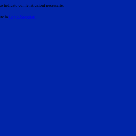
o indicato con le istruzioni necessarie.
ite la
Login Spaggiari