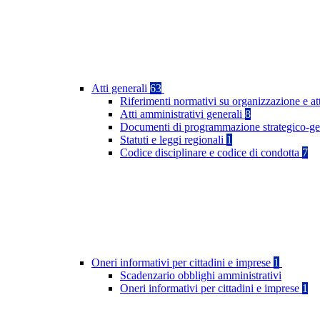
Atti generali
63
Riferimenti normativi su organizzazione e at
Atti amministrativi generali
8
Documenti di programmazione strategico-ge
Statuti e leggi regionali
1
Codice disciplinare e codice di condotta
7
Oneri informativi per cittadini e imprese
1
Scadenzario obblighi amministrativi
Oneri informativi per cittadini e imprese
1