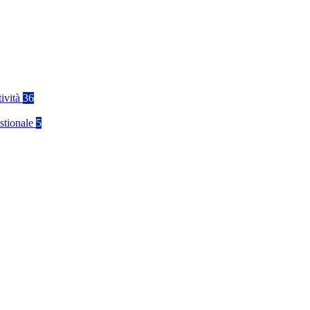
tività
36
stionale
5