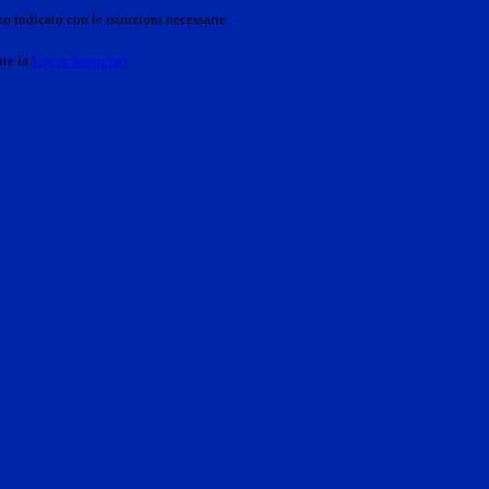
o indicato con le istruzioni necessarie.
ite la
Login Spaggiari