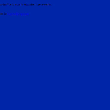
o indicato con le istruzioni necessarie.
ite la
Login Spaggiari