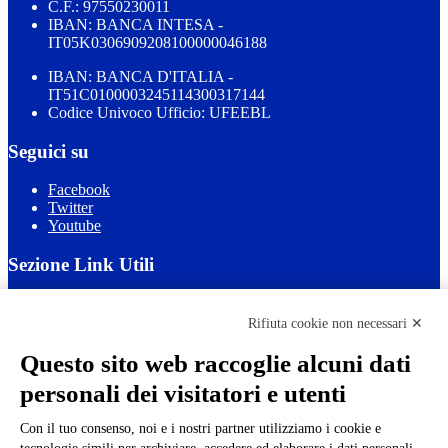
C.F.: 97550230011
IBAN: BANCA INTESA -
IT05K0306909208100000046188
IBAN: BANCA D'ITALIA -
IT51C0100003245114300317144
Codice Univoco Ufficio: UFEEBL
Seguici su
Facebook
Twitter
Youtube
Sezione Link Utili
Cookie policy
Note legali
Rifiuta cookie non necessari ✕
Informativa Privacy
Ufficio Relazioni con il Pubblico
Questo sito web raccoglie alcuni dati
Dichiarazione di accessibilità
personali dei visitatori e utenti
Obiettivi di accessibilità
Whistleblowing
Gestione consensi cookie
Con il tuo consenso, noi e i nostri partner utilizziamo i cookie e
Amministrazione trasparente