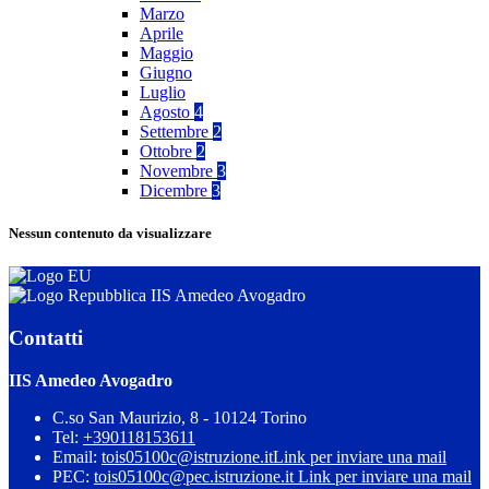
Marzo
Aprile
Maggio
Giugno
Luglio
Agosto
4
Settembre
2
Ottobre
2
Novembre
3
Dicembre
3
Nessun contenuto da visualizzare
IIS Amedeo Avogadro
Contatti
IIS Amedeo Avogadro
C.so San Maurizio, 8 - 10124 Torino
Tel:
+390118153611
Email:
tois05100c@istruzione.it
Link per inviare una mail
PEC:
tois05100c@pec.istruzione.it
Link per inviare una mail