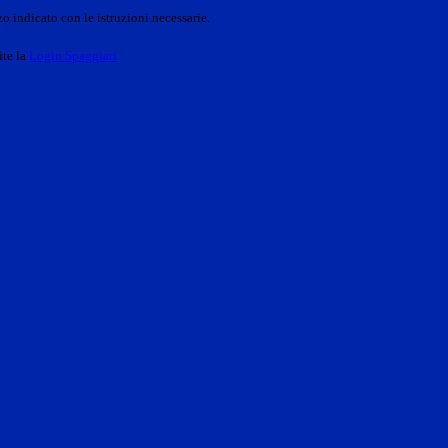
o indicato con le istruzioni necessarie.
ite la
Login Spaggiari