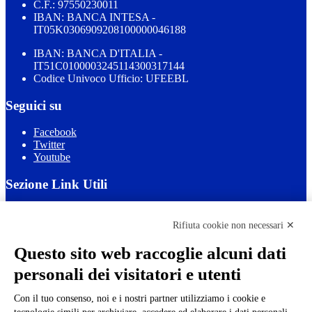
C.F.: 97550230011
IBAN: BANCA INTESA -
IT05K0306909208100000046188
IBAN: BANCA D'ITALIA -
IT51C0100003245114300317144
Codice Univoco Ufficio: UFEEBL
Seguici su
Facebook
Twitter
Youtube
Sezione Link Utili
Cookie policy
Note legali
Rifiuta cookie non necessari ✕
Informativa Privacy
Ufficio Relazioni con il Pubblico
Questo sito web raccoglie alcuni dati
Dichiarazione di accessibilità
personali dei visitatori e utenti
Obiettivi di accessibilità
Whistleblowing
Gestione consensi cookie
Con il tuo consenso, noi e i nostri partner utilizziamo i cookie e
Amministrazione trasparente