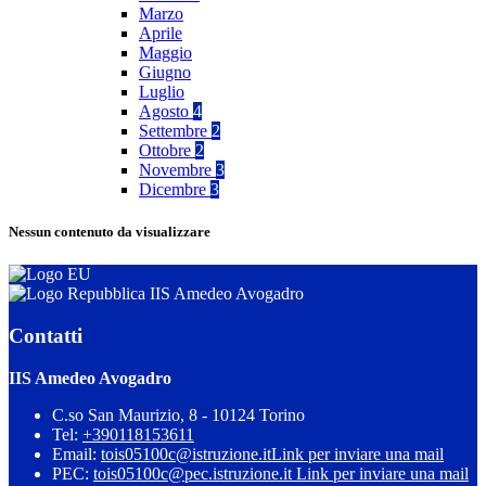
Marzo
Aprile
Maggio
Giugno
Luglio
Agosto
4
Settembre
2
Ottobre
2
Novembre
3
Dicembre
3
Nessun contenuto da visualizzare
IIS Amedeo Avogadro
Contatti
IIS Amedeo Avogadro
C.so San Maurizio, 8 - 10124 Torino
Tel:
+390118153611
Email:
tois05100c@istruzione.it
Link per inviare una mail
PEC:
tois05100c@pec.istruzione.it
Link per inviare una mail