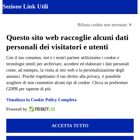
Sezione Link Utili
Cookie policy
Note legali
Rifiuta cookie non necessari ✕
Informativa Privacy
Ufficio Relazioni con il Pubblico
Questo sito web raccoglie alcuni dati
Dichiarazione di accessibilità
personali dei visitatori e utenti
Obiettivi di accessibilità
Whistleblowing
Gestione consensi cookie
Con il tuo consenso, noi e i nostri partner utilizziamo i cookie e
Amministrazione trasparente
tecnologie simili per archiviare, accedere ed elaborare i dati personali
come, ad esempio, la visita al sito web o la personalizzazione degli
Pagina visualizzata
526
volte
annunci. Poiché rispettiamo il tuo diritto alla privacy, è possibile
scegliere di non consentire alcuni tipi di cookie. Clicca su preferenze
Sezione Copyright
GDPR per saperne di più.
Visualizza la Cookie Policy Completa
Copyright 2026 | Engineered and powered by Gruppo Spaggiari
Parma S.p.A. | Divisione Publishing & New Social Media
Powered by
Disclaimer trattamento dati personali
ACCETTA TUTTO