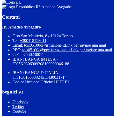
IIS Amedeo Avogadro
Contatti
IIS Amedeo Avogadro
C.so San Maurizio, 8 - 10124 Torino
Tel:
+390118153611
Email:
tois05100c@istruzione.it
Link per inviare una mail
PEC:
tois05100c@pec.istruzione.it
Link per inviare una mail
C.F.: 97550230011
IBAN: BANCA INTESA -
IT05K0306909208100000046188
IBAN: BANCA D'ITALIA -
IT51C0100003245114300317144
Codice Univoco Ufficio: UFEEBL
Seguici su
Facebook
Twitter
Youtube