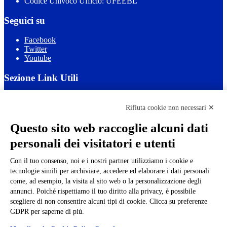
Codice Univoco Ufficio: UFEEBL
Seguici su
Facebook
Twitter
Youtube
Sezione Link Utili
Cookie policy
Note legali
Rifiuta cookie non necessari ✕
Informativa Privacy
Ufficio Relazioni con il Pubblico
Questo sito web raccoglie alcuni dati
Dichiarazione di accessibilità
personali dei visitatori e utenti
Obiettivi di accessibilità
Whistleblowing
Gestione consensi cookie
Con il tuo consenso, noi e i nostri partner utilizziamo i cookie e
Amministrazione trasparente
tecnologie simili per archiviare, accedere ed elaborare i dati personali
come, ad esempio, la visita al sito web o la personalizzazione degli
Pagina visualizzata
462899
volte
annunci. Poiché rispettiamo il tuo diritto alla privacy, è possibile
scegliere di non consentire alcuni tipi di cookie. Clicca su preferenze
Sezione Copyright
GDPR per saperne di più.