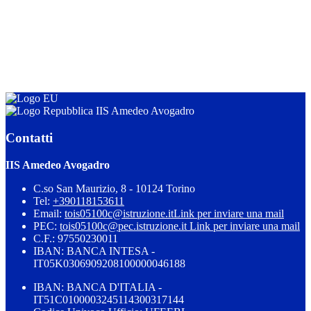
IIS Amedeo Avogadro
Contatti
IIS Amedeo Avogadro
C.so San Maurizio, 8 - 10124 Torino
Tel:
+390118153611
Email:
tois05100c@istruzione.it
Link per inviare una mail
PEC:
tois05100c@pec.istruzione.it
Link per inviare una mail
C.F.: 97550230011
IBAN: BANCA INTESA -
IT05K0306909208100000046188
IBAN: BANCA D'ITALIA -
IT51C0100003245114300317144