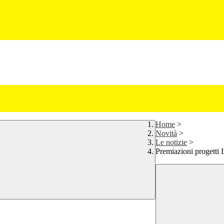
Home
>
Novità
>
Le notizie
>
Premiazioni progetti 