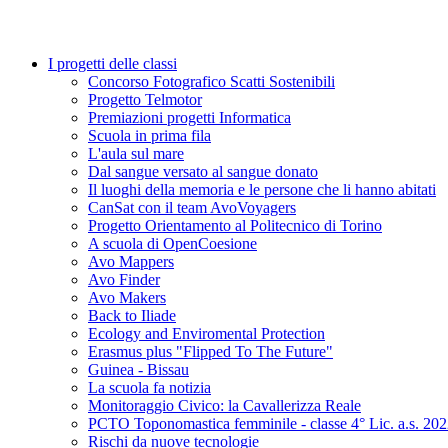
I progetti delle classi
Concorso Fotografico Scatti Sostenibili
Progetto Telmotor
Premiazioni progetti Informatica
Scuola in prima fila
L'aula sul mare
Dal sangue versato al sangue donato
Il luoghi della memoria e le persone che li hanno abitati
CanSat con il team AvoVoyagers
Progetto Orientamento al Politecnico di Torino
A scuola di OpenCoesione
Avo Mappers
Avo Finder
Avo Makers
Back to Iliade
Ecology and Enviromental Protection
Erasmus plus "Flipped To The Future"
Guinea - Bissau
La scuola fa notizia
Monitoraggio Civico: la Cavallerizza Reale
PCTO Toponomastica femminile - classe 4° Lic. a.s. 20
Rischi da nuove tecnologie