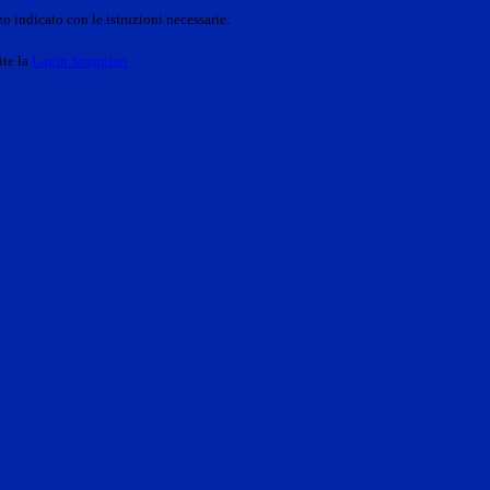
o indicato con le istruzioni necessarie.
ite la
Login Spaggiari