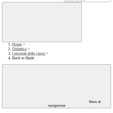
Home
>
Didattica
>
I progetti delle classi
>
Back to Iliade
Menu di
navigazione