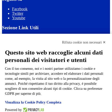
Facebook
Twitter
Youtube
Sezione Link Utili
Cookie policy
Note legali
Rifiuta cookie non necessari ✕
Informativa Privacy
Ufficio Relazioni con il Pubblico
Questo sito web raccoglie alcuni dati
Dichiarazione di accessibilità
personali dei visitatori e utenti
Obiettivi di accessibilità
Whistleblowing
Gestione consensi cookie
Con il tuo consenso, noi e i nostri partner utilizziamo i cookie e
Amministrazione trasparente
tecnologie simili per archiviare, accedere ed elaborare i dati personali
come, ad esempio, la visita al sito web o la personalizzazione degli
Pagina visualizzata
1807
volte
annunci. Poiché rispettiamo il tuo diritto alla privacy, è possibile
scegliere di non consentire alcuni tipi di cookie. Clicca su preferenze
Sezione Copyright
GDPR per saperne di più.
Visualizza la Cookie Policy Completa
Copyright 2026 | Engineered and powered by Gruppo Spaggiari
Parma S.p.A. | Divisione Publishing & New Social Media
Powered by