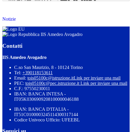
Notizie
IIS Amedeo Avogadro
Contatti
IIS Amedeo Avogadro
C.so San Maurizio, 8 - 10124 Torino
Tel:
+390118153611
Email:
tois05100c@istruzione.it
Link per inviare una mail
PEC:
tois05100c@pec.istruzione.it
Link per inviare una mail
C.F.: 97550230011
IBAN: BANCA INTESA -
IT05K0306909208100000046188
IBAN: BANCA D'ITALIA -
IT51C0100003245114300317144
Codice Univoco Ufficio: UFEEBL
Seguici su