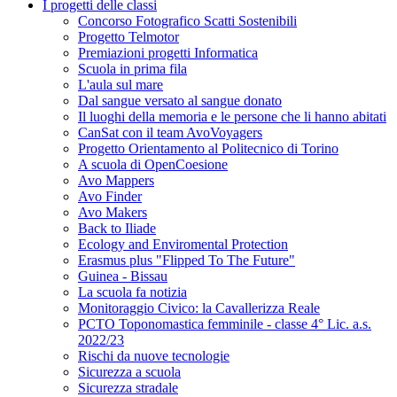
I progetti delle classi
Concorso Fotografico Scatti Sostenibili
Progetto Telmotor
Premiazioni progetti Informatica
Scuola in prima fila
L'aula sul mare
Dal sangue versato al sangue donato
Il luoghi della memoria e le persone che li hanno abitati
CanSat con il team AvoVoyagers
Progetto Orientamento al Politecnico di Torino
A scuola di OpenCoesione
Avo Mappers
Avo Finder
Avo Makers
Back to Iliade
Ecology and Enviromental Protection
Erasmus plus "Flipped To The Future"
Guinea - Bissau
La scuola fa notizia
Monitoraggio Civico: la Cavallerizza Reale
PCTO Toponomastica femminile - classe 4° Lic. a.s.
2022/23
Rischi da nuove tecnologie
Sicurezza a scuola
Sicurezza stradale