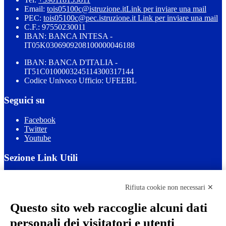
Email:
tois05100c@istruzione.it
Link per inviare una mail
PEC:
tois05100c@pec.istruzione.it
Link per inviare una mail
C.F.: 97550230011
IBAN: BANCA INTESA -
IT05K0306909208100000046188
IBAN: BANCA D'ITALIA -
IT51C0100003245114300317144
Codice Univoco Ufficio: UFEEBL
Seguici su
Facebook
Twitter
Youtube
Sezione Link Utili
Cookie policy
Note legali
Rifiuta cookie non necessari ✕
Informativa Privacy
Ufficio Relazioni con il Pubblico
Questo sito web raccoglie alcuni dati
Dichiarazione di accessibilità
personali dei visitatori e utenti
Obiettivi di accessibilità