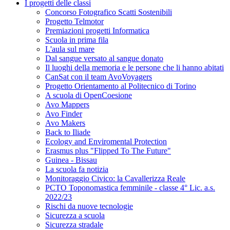
I progetti delle classi
Concorso Fotografico Scatti Sostenibili
Progetto Telmotor
Premiazioni progetti Informatica
Scuola in prima fila
L'aula sul mare
Dal sangue versato al sangue donato
Il luoghi della memoria e le persone che li hanno abitati
CanSat con il team AvoVoyagers
Progetto Orientamento al Politecnico di Torino
A scuola di OpenCoesione
Avo Mappers
Avo Finder
Avo Makers
Back to Iliade
Ecology and Enviromental Protection
Erasmus plus "Flipped To The Future"
Guinea - Bissau
La scuola fa notizia
Monitoraggio Civico: la Cavallerizza Reale
PCTO Toponomastica femminile - classe 4° Lic. a.s.
2022/23
Rischi da nuove tecnologie
Sicurezza a scuola
Sicurezza stradale