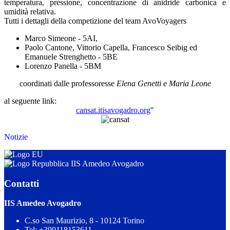
temperatura, pressione, concentrazione di anidride carbonica e
umidità relativa.
Tutti i dettagli della competizione del team AvoVoyagers
Marco Simeone - 5AI,
Paolo Cantone, Vittorio Capella, Francesco Seibig ed
Emanuele Strenghetto - 5BE
Lorenzo Panella - 5BM
coordinati dalle professoresse
Elena Genetti
e
Maria Leone
al seguente link:
cansat.itisavogadro.org
"
Notizie
IIS Amedeo Avogadro
Contatti
IIS Amedeo Avogadro
C.so San Maurizio, 8 - 10124 Torino
Tel:
+390118153611