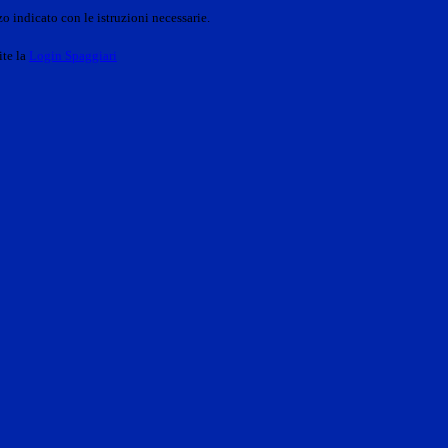
o indicato con le istruzioni necessarie.
ite la
Login Spaggiari