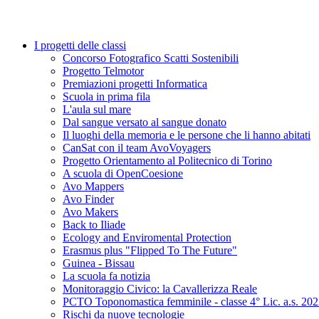
I progetti delle classi
Concorso Fotografico Scatti Sostenibili
Progetto Telmotor
Premiazioni progetti Informatica
Scuola in prima fila
L'aula sul mare
Dal sangue versato al sangue donato
Il luoghi della memoria e le persone che li hanno abitati
CanSat con il team AvoVoyagers
Progetto Orientamento al Politecnico di Torino
A scuola di OpenCoesione
Avo Mappers
Avo Finder
Avo Makers
Back to Iliade
Ecology and Enviromental Protection
Erasmus plus "Flipped To The Future"
Guinea - Bissau
La scuola fa notizia
Monitoraggio Civico: la Cavallerizza Reale
PCTO Toponomastica femminile - classe 4° Lic. a.s. 20
Rischi da nuove tecnologie