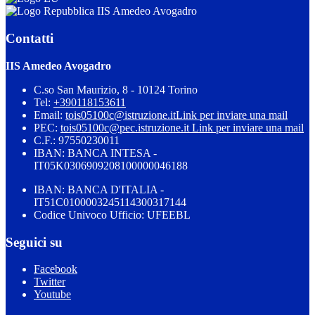
IIS Amedeo Avogadro
Contatti
IIS Amedeo Avogadro
C.so San Maurizio, 8 - 10124 Torino
Tel:
+390118153611
Email:
tois05100c@istruzione.it
Link per inviare una mail
PEC:
tois05100c@pec.istruzione.it
Link per inviare una mail
C.F.: 97550230011
IBAN: BANCA INTESA -
IT05K0306909208100000046188
IBAN: BANCA D'ITALIA -
IT51C0100003245114300317144
Codice Univoco Ufficio: UFEEBL
Seguici su
Facebook
Twitter
Youtube