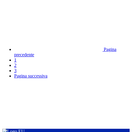
Pagina
precedente
1
2
3
Pagina successiva