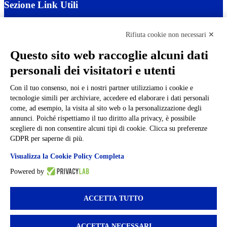
Sezione Link Utili
Cookie policy
Note legali
Rifiuta cookie non necessari ✕
Informativa Privacy
Ufficio Relazioni con il Pubblico
Questo sito web raccoglie alcuni dati
Dichiarazione di accessibilità
personali dei visitatori e utenti
Obiettivi di accessibilità
Whistleblowing
Gestione consensi cookie
Con il tuo consenso, noi e i nostri partner utilizziamo i cookie e
Amministrazione trasparente
tecnologie simili per archiviare, accedere ed elaborare i dati personali
come, ad esempio, la visita al sito web o la personalizzazione degli
Pagina visualizzata
73709
volte
annunci. Poiché rispettiamo il tuo diritto alla privacy, è possibile
scegliere di non consentire alcuni tipi di cookie. Clicca su preferenze
Sezione Copyright
GDPR per saperne di più.
Visualizza la Cookie Policy Completa
Copyright 2026 | Engineered and powered by Gruppo Spaggiari
Powered by
Parma S.p.A. | Divisione Publishing & New Social Media
Disclaimer trattamento dati personali
ACCETTA TUTTO
ACCETTA NECESSARI