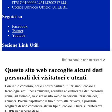
IT51C0100003245114300317144
Codice Univoco Ufficio: UFEEBL
Seguici su
Facebook
Twitter
Youtube
Sezione Link Utili
Cookie policy
Note legali
Rifiuta cookie non necessari ✕
Informativa Privacy
Ufficio Relazioni con il Pubblico
Questo sito web raccoglie alcuni dati
Dichiarazione di accessibilità
personali dei visitatori e utenti
Obiettivi di accessibilità
Whistleblowing
Gestione consensi cookie
Con il tuo consenso, noi e i nostri partner utilizziamo i cookie e
Amministrazione trasparente
tecnologie simili per archiviare, accedere ed elaborare i dati personali
come, ad esempio, la visita al sito web o la personalizzazione degli
Pagina visualizzata
811
volte
annunci. Poiché rispettiamo il tuo diritto alla privacy, è possibile
scegliere di non consentire alcuni tipi di cookie. Clicca su preferenze
Sezione Copyright
GDPR per saperne di più.