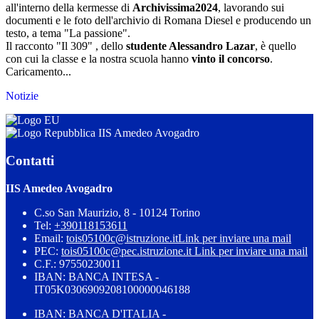
all'interno della kermesse di
Archivissima2024
, lavorando sui
documenti e le foto dell'archivio di Romana Diesel e producendo un
testo, a tema "La passione".
Il racconto "Il 309" , dello
studente Alessandro Lazar
, è quello
con cui la classe e la nostra scuola hanno
vinto il concorso
.
Caricamento...
Notizie
IIS Amedeo Avogadro
Contatti
IIS Amedeo Avogadro
C.so San Maurizio, 8 - 10124 Torino
Tel:
+390118153611
Email:
tois05100c@istruzione.it
Link per inviare una mail
PEC:
tois05100c@pec.istruzione.it
Link per inviare una mail
C.F.: 97550230011
IBAN: BANCA INTESA -
IT05K0306909208100000046188
IBAN: BANCA D'ITALIA -