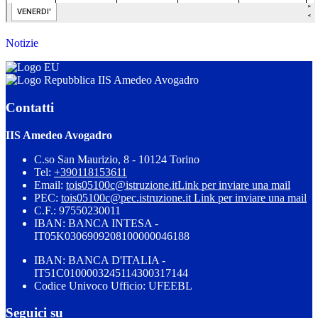
Notizie
IIS Amedeo Avogadro
Contatti
IIS Amedeo Avogadro
C.so San Maurizio, 8 - 10124 Torino
Tel:
+390118153611
Email:
tois05100c@istruzione.it
Link per inviare una mail
PEC:
tois05100c@pec.istruzione.it
Link per inviare una mail
C.F.: 97550230011
IBAN: BANCA INTESA -
IT05K0306909208100000046188
IBAN: BANCA D'ITALIA -
IT51C0100003245114300317144
Codice Univoco Ufficio: UFEEBL
Seguici su