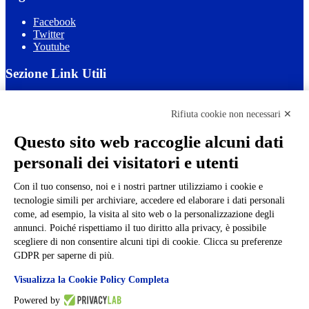
Facebook
Twitter
Youtube
Sezione Link Utili
Cookie policy
Note legali
Rifiuta cookie non necessari ✕
Informativa Privacy
Ufficio Relazioni con il Pubblico
Questo sito web raccoglie alcuni dati
Dichiarazione di accessibilità
personali dei visitatori e utenti
Obiettivi di accessibilità
Whistleblowing
Gestione consensi cookie
Con il tuo consenso, noi e i nostri partner utilizziamo i cookie e
Amministrazione trasparente
tecnologie simili per archiviare, accedere ed elaborare i dati personali
come, ad esempio, la visita al sito web o la personalizzazione degli
Pagina visualizzata
921
volte
annunci. Poiché rispettiamo il tuo diritto alla privacy, è possibile
scegliere di non consentire alcuni tipi di cookie. Clicca su preferenze
Sezione Copyright
GDPR per saperne di più.
Visualizza la Cookie Policy Completa
Copyright 2026 | Engineered and powered by Gruppo Spaggiari
Parma S.p.A. | Divisione Publishing & New Social Media
Powered by