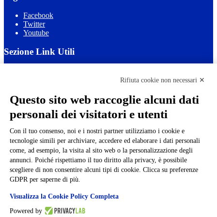
Facebook
Twitter
Youtube
Sezione Link Utili
Cookie policy
Note legali
Rifiuta cookie non necessari ✕
Informativa Privacy
Ufficio Relazioni con il Pubblico
Questo sito web raccoglie alcuni dati
Dichiarazione di accessibilità
personali dei visitatori e utenti
Obiettivi di accessibilità
Whistleblowing
Gestione consensi cookie
Con il tuo consenso, noi e i nostri partner utilizziamo i cookie e
Amministrazione trasparente
tecnologie simili per archiviare, accedere ed elaborare i dati personali
come, ad esempio, la visita al sito web o la personalizzazione degli
Pagina visualizzata
902
volte
annunci. Poiché rispettiamo il tuo diritto alla privacy, è possibile
scegliere di non consentire alcuni tipi di cookie. Clicca su preferenze
Sezione Copyright
GDPR per saperne di più.
Visualizza la Cookie Policy Completa
Copyright 2026 | Engineered and powered by Gruppo Spaggiari
Parma S.p.A. | Divisione Publishing & New Social Media
Powered by