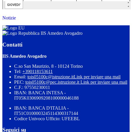
Notizie
IIS Amedeo Avogadro
Contatti
IIS Amedeo Avogadro
C.so San Maurizio, 8 - 10124 Torino
Tel:
+390118153611
Email:
tois05100c@istruzione.it
Link per inviare una mail
PEC:
tois05100c@pec.istruzione.it
Link per inviare una mail
C.F.: 97550230011
IBAN: BANCA INTESA -
IT05K0306909208100000046188
IBAN: BANCA D'ITALIA -
IT51C0100003245114300317144
Codice Univoco Ufficio: UFEEBL
Seguici su