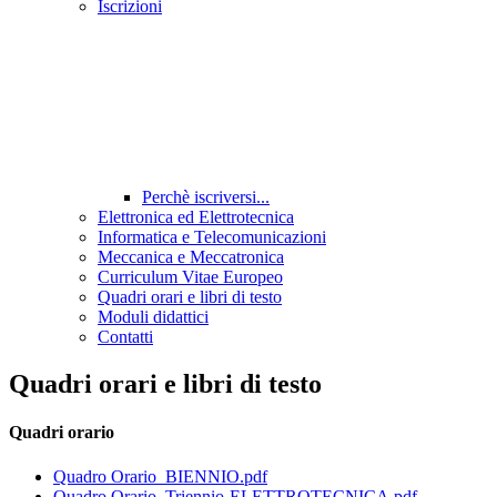
Iscrizioni
Perchè iscriversi...
Elettronica ed Elettrotecnica
Informatica e Telecomunicazioni
Meccanica e Meccatronica
Curriculum Vitae Europeo
Quadri orari e libri di testo
Moduli didattici
Contatti
Quadri orari e libri di testo
Quadri orario
Quadro Orario_BIENNIO.pdf
Quadro Orario_Triennio-ELETTROTECNICA.pdf