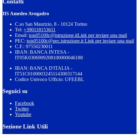
Contatti
IIS Amedeo Avogadro
C.so San Maurizio, 8 - 10124 Torino
Tel:
+390118153611
Email:
tois05100c@istruzione.it
Link per inviare una mail
PEC:
tois05100c@pec.istruzione.it
Link per inviare una mail
C.F.: 97550230011
IBAN: BANCA INTESA -
IT05K0306909208100000046188
IBAN: BANCA D'ITALIA -
IT51C0100003245114300317144
Codice Univoco Ufficio: UFEEBL
Seguici su
Facebook
Twitter
Youtube
Sezione Link Utili
Cookie policy