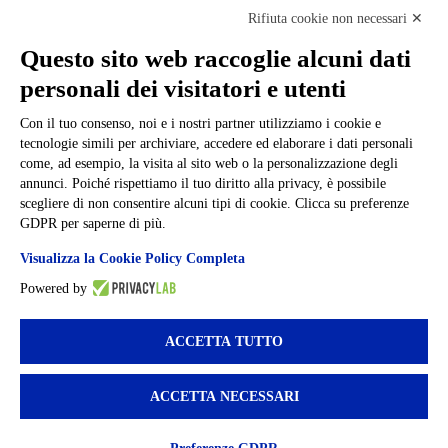
Note legali
Rifiuta cookie non necessari ✕
Informativa Privacy
Ufficio Relazioni con il Pubblico
Questo sito web raccoglie alcuni dati
Dichiarazione di accessibilità
personali dei visitatori e utenti
Obiettivi di accessibilità
Whistleblowing
Gestione consensi cookie
Con il tuo consenso, noi e i nostri partner utilizziamo i cookie e
Amministrazione trasparente
tecnologie simili per archiviare, accedere ed elaborare i dati personali
come, ad esempio, la visita al sito web o la personalizzazione degli
Pagina visualizzata
1454
volte
annunci. Poiché rispettiamo il tuo diritto alla privacy, è possibile
scegliere di non consentire alcuni tipi di cookie. Clicca su preferenze
Sezione Copyright
GDPR per saperne di più.
Visualizza la Cookie Policy Completa
Copyright 2026 | Engineered and powered by Gruppo Spaggiari
Powered by
Parma S.p.A. | Divisione Publishing & New Social Media
Disclaimer trattamento dati personali
ACCETTA TUTTO
ACCETTA NECESSARI