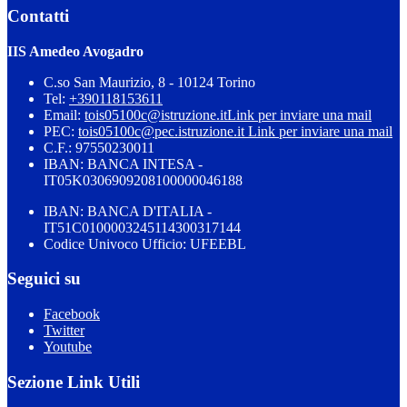
Contatti
IIS Amedeo Avogadro
C.so San Maurizio, 8 - 10124 Torino
Tel:
+390118153611
Email:
tois05100c@istruzione.it
Link per inviare una mail
PEC:
tois05100c@pec.istruzione.it
Link per inviare una mail
C.F.: 97550230011
IBAN: BANCA INTESA -
IT05K0306909208100000046188
IBAN: BANCA D'ITALIA -
IT51C0100003245114300317144
Codice Univoco Ufficio: UFEEBL
Seguici su
Facebook
Twitter
Youtube
Sezione Link Utili