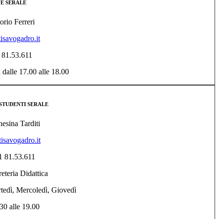
NE SERALE
torio Ferreri
tisavogadro.it
1 81.53.611
ì dalle 17.00 alle 18.00
STUDENTI SERALE
nesina Tarditi
tisavogadro.it
1 81.53.611
eteria Didattica
dì, Mercoledì, Giovedì
30 alle 19.
0
0