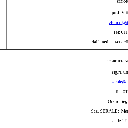
SEZIO
prof. Vit
vferreri@i
Tel: 01
dal lunedì al venerd
SEGRETERIA 
sig.ra Ci
serale@i
Tel: 01
Orario Segr
Sez. SERALE: Marte
dalle 17.