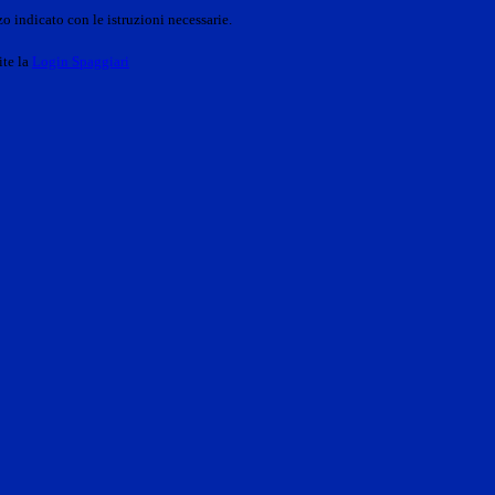
o indicato con le istruzioni necessarie.
ite la
Login Spaggiari