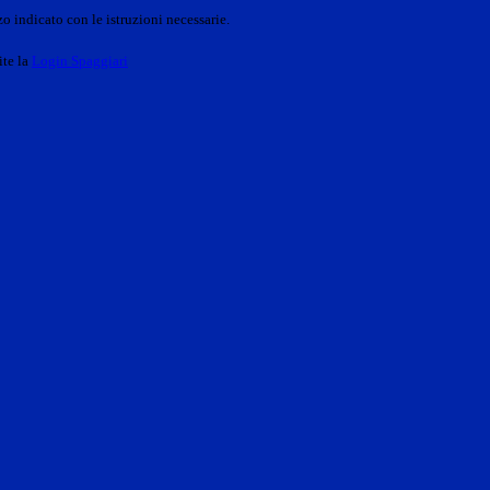
o indicato con le istruzioni necessarie.
ite la
Login Spaggiari