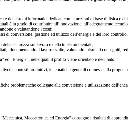
ica e dei sistemi informatici dedicati con le nozioni di base di fisica e
i quali è in grado di contribuire all’innovazione, all’adeguamento tecnol
zzandone e valutandone i costi;
ssi di conversione, gestione ed utilizzo dell’energia e del loro controll
 della sicurezza sul lavoro e della tutela ambientale;
ettati, documentando il lavoro svolto, valutando i risultati conseguiti, r
” ed “Energia”, nelle quali il profilo viene orientato e declinato.
ersi contesti produttivi, le tematiche generali connesse alla progettazio
iche problematiche collegate alla conversione e utilizzazione dell’energia
Meccanica, Meccatronica ed Energia” consegue i risultati di apprendimen