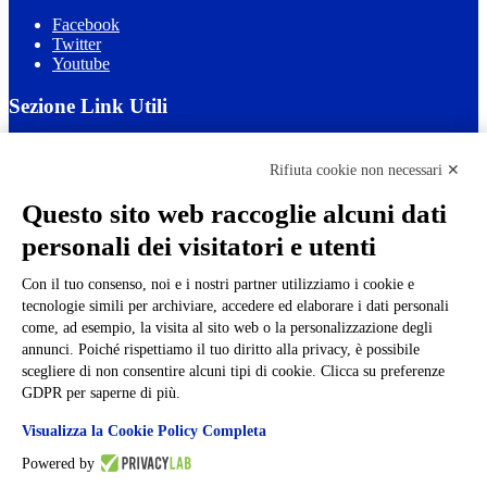
Facebook
Twitter
Youtube
Sezione Link Utili
Cookie policy
Note legali
Rifiuta cookie non necessari ✕
Informativa Privacy
Ufficio Relazioni con il Pubblico
Questo sito web raccoglie alcuni dati
Dichiarazione di accessibilità
personali dei visitatori e utenti
Obiettivi di accessibilità
Whistleblowing
Gestione consensi cookie
Con il tuo consenso, noi e i nostri partner utilizziamo i cookie e
Amministrazione trasparente
tecnologie simili per archiviare, accedere ed elaborare i dati personali
come, ad esempio, la visita al sito web o la personalizzazione degli
Pagina visualizzata
5071
volte
annunci. Poiché rispettiamo il tuo diritto alla privacy, è possibile
scegliere di non consentire alcuni tipi di cookie. Clicca su preferenze
Sezione Copyright
GDPR per saperne di più.
Visualizza la Cookie Policy Completa
Copyright 2026 | Engineered and powered by Gruppo Spaggiari
Parma S.p.A. | Divisione Publishing & New Social Media
Powered by
Disclaimer trattamento dati personali