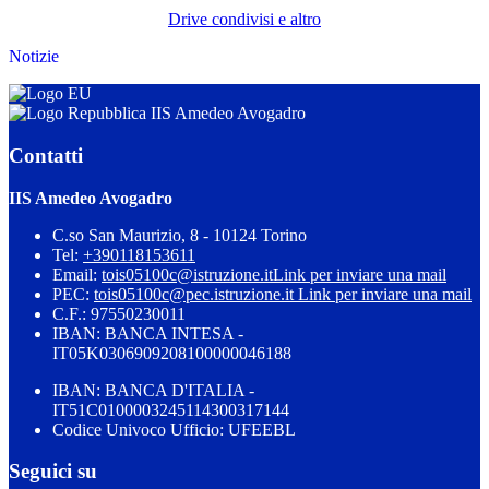
Drive condivisi e altro
Notizie
IIS Amedeo Avogadro
Contatti
IIS Amedeo Avogadro
C.so San Maurizio, 8 - 10124 Torino
Tel:
+390118153611
Email:
tois05100c@istruzione.it
Link per inviare una mail
PEC:
tois05100c@pec.istruzione.it
Link per inviare una mail
C.F.: 97550230011
IBAN: BANCA INTESA -
IT05K0306909208100000046188
IBAN: BANCA D'ITALIA -
IT51C0100003245114300317144
Codice Univoco Ufficio: UFEEBL
Seguici su