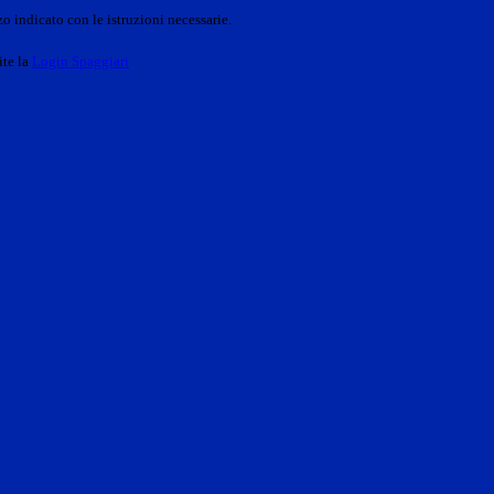
o indicato con le istruzioni necessarie.
ite la
Login Spaggiari