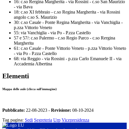
16: c.so Rergina Margherita - via Rossini - c.so San Maurizio
- via Bava
18: c.so XI febbraio - c.so Regina Margherita - via Rossini
angolo c.so S. Maurizio
30: c.so Casale - Ponte Regina Margherita - via Vanchiglia -
p.zza Vittorio Veneto
55: via Vanchiglia - via Po - P.zza Castello
57 e 57/: c.so Palermo - c.so Regio Parco - c.so Rergina
Margherita
61: c.so Casale - Ponte Vittorio Veneto - p.zza Vittorio Veneto
- via Po - P.zza Castello
68: via Reggio - via Rossini - p.zza Carlo Emanuele II - via
Accademia Albertina
Elementi
Mappa delle aule (clicca sull'immagine)
Pubblicato:
22-08-2023 -
Revisione:
08-10-2024
Tag pagina:
Sedi
Segreteria
Urp
Vicepresidenza