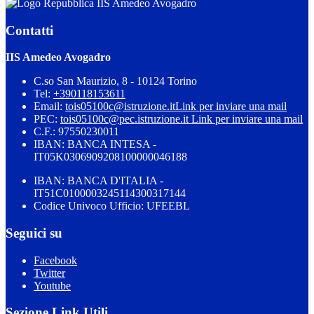
IIS Amedeo Avogadro
Contatti
IIS Amedeo Avogadro
C.so San Maurizio, 8 - 10124 Torino
Tel:
+390118153611
Email:
tois05100c@istruzione.it
Link per inviare una mail
PEC:
tois05100c@pec.istruzione.it
Link per inviare una mail
C.F.: 97550230011
IBAN: BANCA INTESA -
IT05K0306909208100000046188
IBAN: BANCA D'ITALIA -
IT51C0100003245114300317144
Codice Univoco Ufficio: UFEEBL
Seguici su
Facebook
Twitter
Youtube
Sezione Link Utili