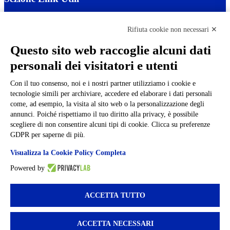
Cookie policy
Note legali
Rifiuta cookie non necessari ✕
Informativa Privacy
Ufficio Relazioni con il Pubblico
Questo sito web raccoglie alcuni dati
Dichiarazione di accessibilità
personali dei visitatori e utenti
Obiettivi di accessibilità
Whistleblowing
Gestione consensi cookie
Con il tuo consenso, noi e i nostri partner utilizziamo i cookie e
Amministrazione trasparente
tecnologie simili per archiviare, accedere ed elaborare i dati personali
come, ad esempio, la visita al sito web o la personalizzazione degli
Pagina visualizzata
5363
volte
annunci. Poiché rispettiamo il tuo diritto alla privacy, è possibile
scegliere di non consentire alcuni tipi di cookie. Clicca su preferenze
Sezione Copyright
GDPR per saperne di più.
Visualizza la Cookie Policy Completa
Copyright 2026 | Engineered and powered by Gruppo Spaggiari
Parma S.p.A. | Divisione Publishing & New Social Media
Powered by
Disclaimer trattamento dati personali
ACCETTA TUTTO
ACCETTA NECESSARI