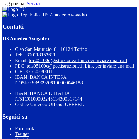
Tag pagina:
Servizi
IIS Amedeo Avogadro
Contatti
IIS Amedeo Avogadro
C.so San Maurizio, 8 - 10124 Torino
Tel:
+390118153611
Email:
tois05100c@istruzione.it
Link per inviare una mail
PEC:
tois05100c@pec.istruzione.it
Link per inviare una mail
C.F.: 97550230011
IBAN: BANCA INTESA -
IT05K0306909208100000046188
IBAN: BANCA D'ITALIA -
IT51C0100003245114300317144
Codice Univoco Ufficio: UFEEBL
Seguici su
Facebook
Twitter