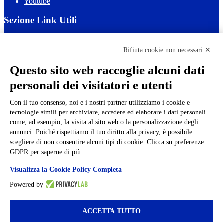
Youtube
Sezione Link Utili
Cookie policy
Note legali
Rifiuta cookie non necessari ✕
Informativa Privacy
Ufficio Relazioni con il Pubblico
Questo sito web raccoglie alcuni dati
Dichiarazione di accessibilità
personali dei visitatori e utenti
Obiettivi di accessibilità
Whistleblowing
Gestione consensi cookie
Con il tuo consenso, noi e i nostri partner utilizziamo i cookie e
Amministrazione trasparente
tecnologie simili per archiviare, accedere ed elaborare i dati personali
come, ad esempio, la visita al sito web o la personalizzazione degli
Pagina visualizzata
20529
volte
annunci. Poiché rispettiamo il tuo diritto alla privacy, è possibile
scegliere di non consentire alcuni tipi di cookie. Clicca su preferenze
Sezione Copyright
GDPR per saperne di più.
Visualizza la Cookie Policy Completa
Copyright 2026 | Engineered and powered by Gruppo Spaggiari
Parma S.p.A. | Divisione Publishing & New Social Media
Powered by
Disclaimer trattamento dati personali
ACCETTA TUTTO