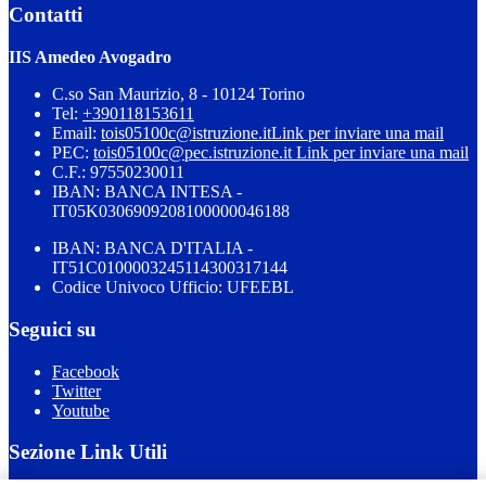
Contatti
IIS Amedeo Avogadro
C.so San Maurizio, 8 - 10124 Torino
Tel:
+390118153611
Email:
tois05100c@istruzione.it
Link per inviare una mail
PEC:
tois05100c@pec.istruzione.it
Link per inviare una mail
C.F.: 97550230011
IBAN: BANCA INTESA -
IT05K0306909208100000046188
IBAN: BANCA D'ITALIA -
IT51C0100003245114300317144
Codice Univoco Ufficio: UFEEBL
Seguici su
Facebook
Twitter
Youtube
Sezione Link Utili