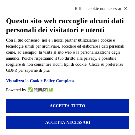
Cookie policy
Note legali
Rifiuta cookie non necessari ✕
Informativa Privacy
Ufficio Relazioni con il Pubblico
Questo sito web raccoglie alcuni dati
Dichiarazione di accessibilità
personali dei visitatori e utenti
Obiettivi di accessibilità
Whistleblowing
Gestione consensi cookie
Con il tuo consenso, noi e i nostri partner utilizziamo i cookie e
Amministrazione trasparente
tecnologie simili per archiviare, accedere ed elaborare i dati personali
come, ad esempio, la visita al sito web o la personalizzazione degli
Pagina visualizzata
6026
volte
annunci. Poiché rispettiamo il tuo diritto alla privacy, è possibile
scegliere di non consentire alcuni tipi di cookie. Clicca su preferenze
Sezione Copyright
GDPR per saperne di più.
Visualizza la Cookie Policy Completa
Copyright 2026 | Engineered and powered by Gruppo Spaggiari
Parma S.p.A. | Divisione Publishing & New Social Media
Powered by
Disclaimer trattamento dati personali
ACCETTA TUTTO
ACCETTA NECESSARI