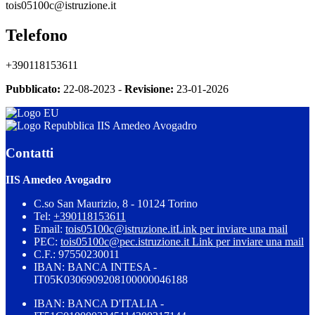
tois05100c@istruzione.it
Telefono
+390118153611
Pubblicato:
22-08-2023 -
Revisione:
23-01-2026
IIS Amedeo Avogadro
Contatti
IIS Amedeo Avogadro
C.so San Maurizio, 8 - 10124 Torino
Tel:
+390118153611
Email:
tois05100c@istruzione.it
Link per inviare una mail
PEC:
tois05100c@pec.istruzione.it
Link per inviare una mail
C.F.: 97550230011
IBAN: BANCA INTESA -
IT05K0306909208100000046188
IBAN: BANCA D'ITALIA -