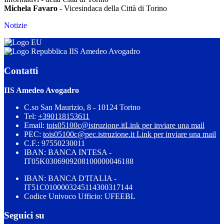
Michela Favaro
- Vicesindaca della Città di Torino
Notizie
IIS Amedeo Avogadro
Contatti
IIS Amedeo Avogadro
C.so San Maurizio, 8 - 10124 Torino
Tel:
+390118153611
Email:
tois05100c@istruzione.it
Link per inviare una mail
PEC:
tois05100c@pec.istruzione.it
Link per inviare una mail
C.F.: 97550230011
IBAN: BANCA INTESA -
IT05K0306909208100000046188
IBAN: BANCA D'ITALIA -
IT51C0100003245114300317144
Codice Univoco Ufficio: UFEEBL
Seguici su