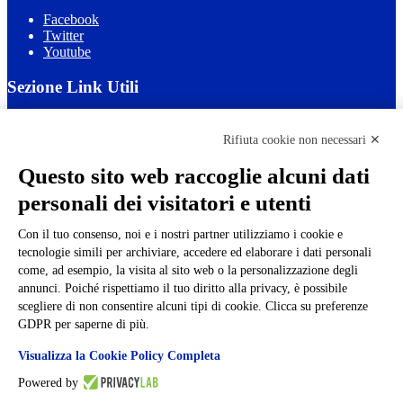
Facebook
Twitter
Youtube
Sezione Link Utili
Cookie policy
Note legali
Rifiuta cookie non necessari ✕
Informativa Privacy
Ufficio Relazioni con il Pubblico
Questo sito web raccoglie alcuni dati
Dichiarazione di accessibilità
personali dei visitatori e utenti
Obiettivi di accessibilità
Whistleblowing
Gestione consensi cookie
Con il tuo consenso, noi e i nostri partner utilizziamo i cookie e
Amministrazione trasparente
tecnologie simili per archiviare, accedere ed elaborare i dati personali
come, ad esempio, la visita al sito web o la personalizzazione degli
Pagina visualizzata
1314
volte
annunci. Poiché rispettiamo il tuo diritto alla privacy, è possibile
scegliere di non consentire alcuni tipi di cookie. Clicca su preferenze
Sezione Copyright
GDPR per saperne di più.
Visualizza la Cookie Policy Completa
Copyright 2026 | Engineered and powered by Gruppo Spaggiari
Parma S.p.A. | Divisione Publishing & New Social Media
Powered by
Disclaimer trattamento dati personali