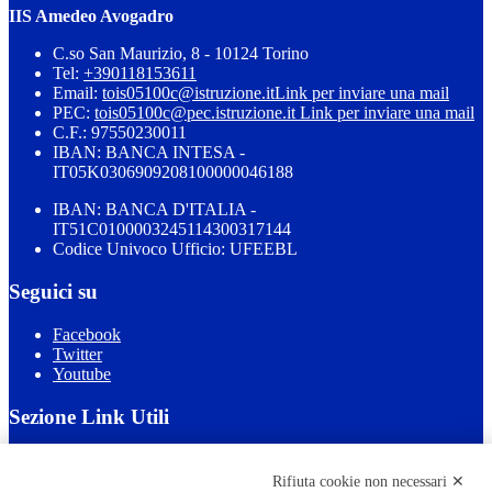
IIS Amedeo Avogadro
C.so San Maurizio, 8 - 10124 Torino
Tel:
+390118153611
Email:
tois05100c@istruzione.it
Link per inviare una mail
PEC:
tois05100c@pec.istruzione.it
Link per inviare una mail
C.F.: 97550230011
IBAN: BANCA INTESA -
IT05K0306909208100000046188
IBAN: BANCA D'ITALIA -
IT51C0100003245114300317144
Codice Univoco Ufficio: UFEEBL
Seguici su
Facebook
Twitter
Youtube
Sezione Link Utili
Cookie policy
Note legali
Rifiuta cookie non necessari ✕