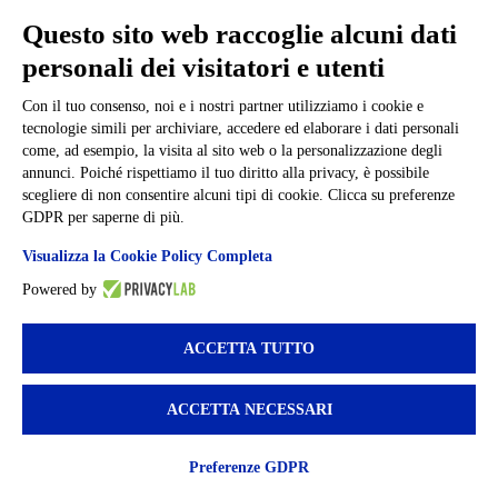
Informativa Privacy
Ufficio Relazioni con il Pubblico
Questo sito web raccoglie alcuni dati
Dichiarazione di accessibilità
personali dei visitatori e utenti
Obiettivi di accessibilità
Whistleblowing
Gestione consensi cookie
Con il tuo consenso, noi e i nostri partner utilizziamo i cookie e
Amministrazione trasparente
tecnologie simili per archiviare, accedere ed elaborare i dati personali
come, ad esempio, la visita al sito web o la personalizzazione degli
Pagina visualizzata
2103
volte
annunci. Poiché rispettiamo il tuo diritto alla privacy, è possibile
scegliere di non consentire alcuni tipi di cookie. Clicca su preferenze
Sezione Copyright
GDPR per saperne di più.
Visualizza la Cookie Policy Completa
Copyright 2026 | Engineered and powered by Gruppo Spaggiari
Parma S.p.A. | Divisione Publishing & New Social Media
Powered by
Disclaimer trattamento dati personali
ACCETTA TUTTO
ACCETTA NECESSARI
Preferenze GDPR
Back to top