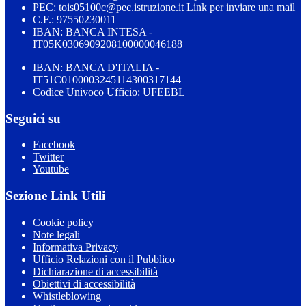
PEC:
tois05100c@pec.istruzione.it
Link per inviare una mail
C.F.: 97550230011
IBAN: BANCA INTESA -
IT05K0306909208100000046188
IBAN: BANCA D'ITALIA -
IT51C0100003245114300317144
Codice Univoco Ufficio: UFEEBL
Seguici su
Facebook
Twitter
Youtube
Sezione Link Utili
Cookie policy
Note legali
Informativa Privacy
Ufficio Relazioni con il Pubblico
Dichiarazione di accessibilità
Obiettivi di accessibilità
Whistleblowing