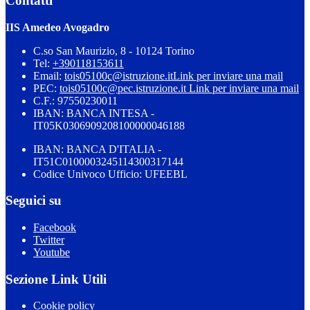
Contatti
IIS Amedeo Avogadro
C.so San Maurizio, 8 - 10124 Torino
Tel:
+390118153611
Email:
tois05100c@istruzione.it
Link per inviare una mail
PEC:
tois05100c@pec.istruzione.it
Link per inviare una mail
C.F.: 97550230011
IBAN: BANCA INTESA -
IT05K0306909208100000046188
IBAN: BANCA D'ITALIA -
IT51C0100003245114300317144
Codice Univoco Ufficio: UFEEBL
Seguici su
Facebook
Twitter
Youtube
Sezione Link Utili
Cookie policy