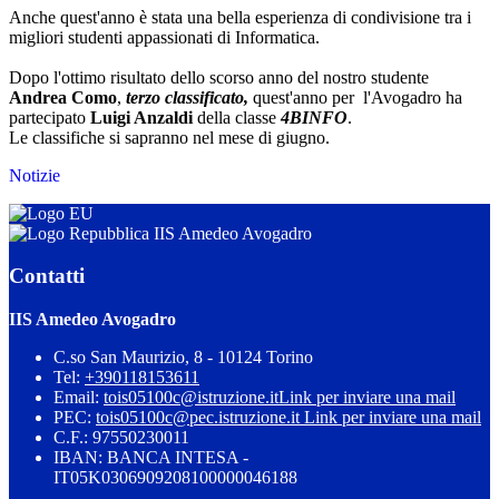
Anche quest'anno è stata una bella esperienza di condivisione tra i
migliori studenti appassionati di Informatica.
Dopo l'ottimo risultato dello scorso anno del nostro studente
Andrea Como
,
terzo classificato,
quest'anno per l'Avogadro ha
partecipato
Luigi Anzaldi
della classe
4BINFO
.
Le classifiche si sapranno nel mese di giugno.
Notizie
IIS Amedeo Avogadro
Contatti
IIS Amedeo Avogadro
C.so San Maurizio, 8 - 10124 Torino
Tel:
+390118153611
Email:
tois05100c@istruzione.it
Link per inviare una mail
PEC:
tois05100c@pec.istruzione.it
Link per inviare una mail
C.F.: 97550230011
IBAN: BANCA INTESA -
IT05K0306909208100000046188