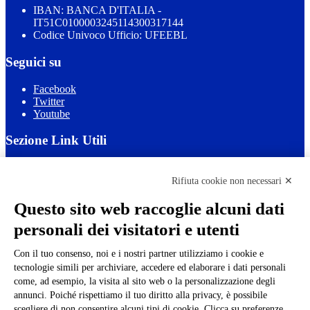
IBAN: BANCA D'ITALIA -
IT51C0100003245114300317144
Codice Univoco Ufficio: UFEEBL
Seguici su
Facebook
Twitter
Youtube
Sezione Link Utili
Cookie policy
Note legali
Rifiuta cookie non necessari ✕
Informativa Privacy
Ufficio Relazioni con il Pubblico
Questo sito web raccoglie alcuni dati
Dichiarazione di accessibilità
personali dei visitatori e utenti
Obiettivi di accessibilità
Whistleblowing
Gestione consensi cookie
Con il tuo consenso, noi e i nostri partner utilizziamo i cookie e
Amministrazione trasparente
tecnologie simili per archiviare, accedere ed elaborare i dati personali
come, ad esempio, la visita al sito web o la personalizzazione degli
Pagina visualizzata
1535
volte
annunci. Poiché rispettiamo il tuo diritto alla privacy, è possibile
scegliere di non consentire alcuni tipi di cookie. Clicca su preferenze