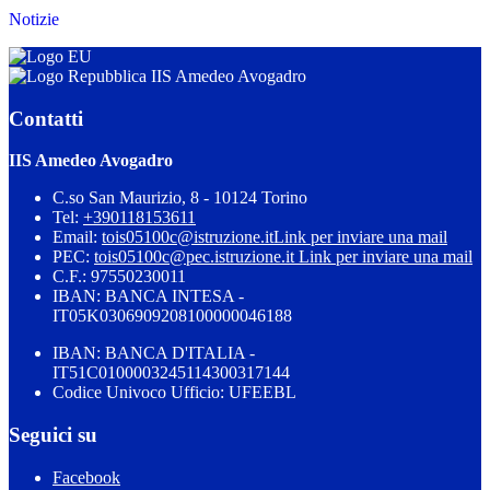
Notizie
IIS Amedeo Avogadro
Contatti
IIS Amedeo Avogadro
C.so San Maurizio, 8 - 10124 Torino
Tel:
+390118153611
Email:
tois05100c@istruzione.it
Link per inviare una mail
PEC:
tois05100c@pec.istruzione.it
Link per inviare una mail
C.F.: 97550230011
IBAN: BANCA INTESA -
IT05K0306909208100000046188
IBAN: BANCA D'ITALIA -
IT51C0100003245114300317144
Codice Univoco Ufficio: UFEEBL
Seguici su
Facebook