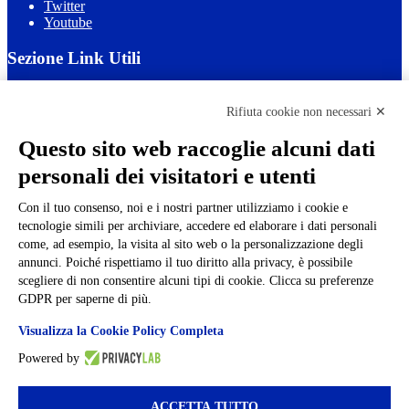
Twitter
Youtube
Sezione Link Utili
Cookie policy
Note legali
Rifiuta cookie non necessari ✕
Informativa Privacy
Ufficio Relazioni con il Pubblico
Questo sito web raccoglie alcuni dati
Dichiarazione di accessibilità
personali dei visitatori e utenti
Obiettivi di accessibilità
Whistleblowing
Gestione consensi cookie
Con il tuo consenso, noi e i nostri partner utilizziamo i cookie e
Amministrazione trasparente
tecnologie simili per archiviare, accedere ed elaborare i dati personali
come, ad esempio, la visita al sito web o la personalizzazione degli
Pagina visualizzata
1778
volte
annunci. Poiché rispettiamo il tuo diritto alla privacy, è possibile
scegliere di non consentire alcuni tipi di cookie. Clicca su preferenze
Sezione Copyright
GDPR per saperne di più.
Visualizza la Cookie Policy Completa
Copyright 2026 | Engineered and powered by Gruppo Spaggiari
Parma S.p.A. | Divisione Publishing & New Social Media
Powered by
Disclaimer trattamento dati personali
ACCETTA TUTTO