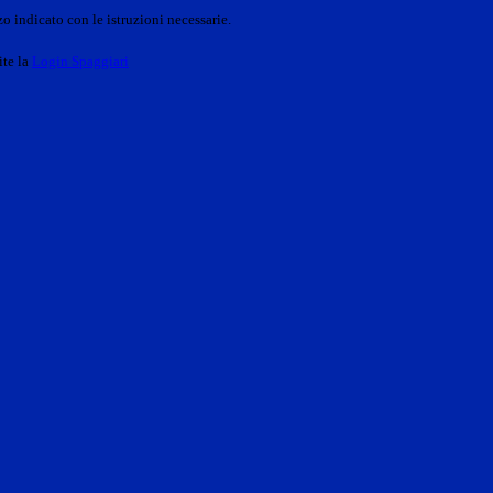
o indicato con le istruzioni necessarie.
ite la
Login Spaggiari