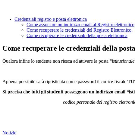
Credenziali registro e posta elettronica
Come associare un indirizzo email al Registro elettronico
Come recuperare le credenziali del Registro Elettronico
Come recuperare le credenziali della posta elettronica
Come recuperare le credenziali della posta
Qualora infine lo studente non riesca ad attivare la posta “
istituzionale
Appena possibile sarà ripristinata come password il codice fiscale
TU
Si precisa che
tutti gli studenti posseggono un indirizzo email “i
codice personale del registro elettron
Notizie