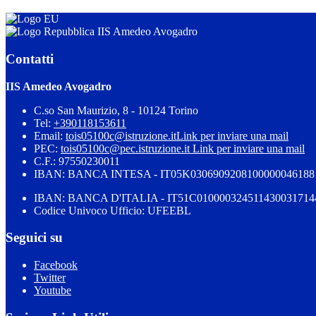
IIS Amedeo Avogadro
Contatti
IIS Amedeo Avogadro
C.so San Maurizio, 8 - 10124 Torino
Tel:
+390118153611
Email:
tois05100c@istruzione.it
Link per inviare una mail
PEC:
tois05100c@pec.istruzione.it
Link per inviare una mail
C.F.: 97550230011
IBAN: BANCA INTESA - IT05K0306909208100000046188
IBAN: BANCA D'ITALIA - IT51C010000324511430031714
Codice Univoco Ufficio: UFEEBL
Seguici su
Facebook
Twitter
Youtube