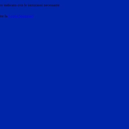
o indicato con le istruzioni necessarie.
ite la
Login Spaggiari