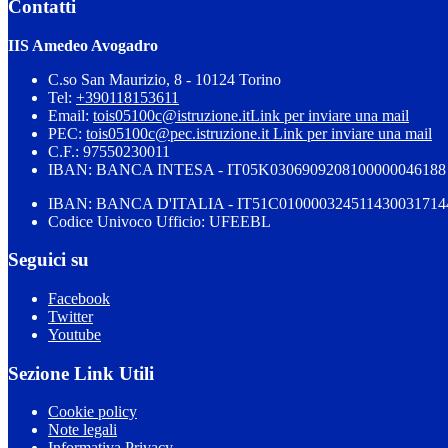
Contatti
IIS Amedeo Avogadro
C.so San Maurizio, 8 - 10124 Torino
Tel:
+390118153611
Email:
tois05100c@istruzione.it
Link per inviare una mail
PEC:
tois05100c@pec.istruzione.it
Link per inviare una mail
C.F.: 97550230011
IBAN: BANCA INTESA - IT05K0306909208100000046188
IBAN: BANCA D'ITALIA - IT51C010000324511430031714
Codice Univoco Ufficio: UFEEBL
Seguici su
Facebook
Twitter
Youtube
Sezione Link Utili
Cookie policy
Note legali
Informativa Privacy