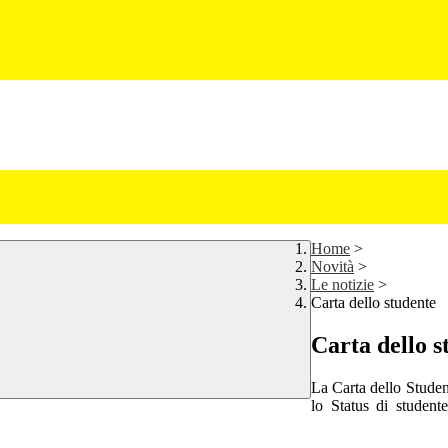
Home
>
Novità
>
Le notizie
>
Carta dello studente
Carta dello s
La Carta dello Studen
lo Status di student