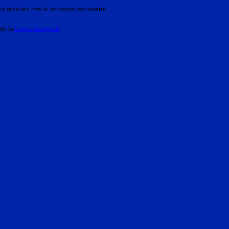
o indicato con le istruzioni necessarie.
ite la
Login Spaggiari