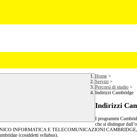
Home
>
Servizi
>
Percorsi di studio
>
Indirizzi Cambridge
Indirizzi Ca
I programmi Cambridg
che si distingue dall’
INFORMATICA E TELECOMUNICAZIONI CAMBRIDGE, materie come 
mbridge (cosiddetti syllabus).