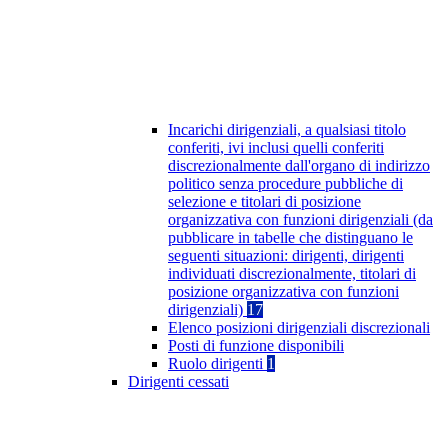
Incarichi dirigenziali, a qualsiasi titolo
conferiti, ivi inclusi quelli conferiti
discrezionalmente dall'organo di indirizzo
politico senza procedure pubbliche di
selezione e titolari di posizione
organizzativa con funzioni dirigenziali (da
pubblicare in tabelle che distinguano le
seguenti situazioni: dirigenti, dirigenti
individuati discrezionalmente, titolari di
posizione organizzativa con funzioni
dirigenziali)
17
Elenco posizioni dirigenziali discrezionali
Posti di funzione disponibili
Ruolo dirigenti
1
Dirigenti cessati