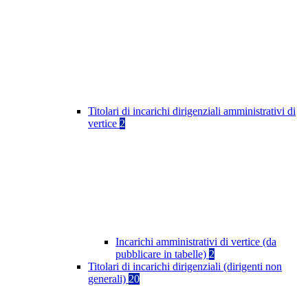
Titolari di incarichi dirigenziali amministrativi di
vertice
2
Incarichi amministrativi di vertice (da
pubblicare in tabelle)
2
Titolari di incarichi dirigenziali (dirigenti non
generali)
20