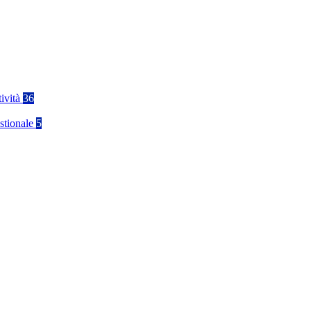
tività
36
stionale
5