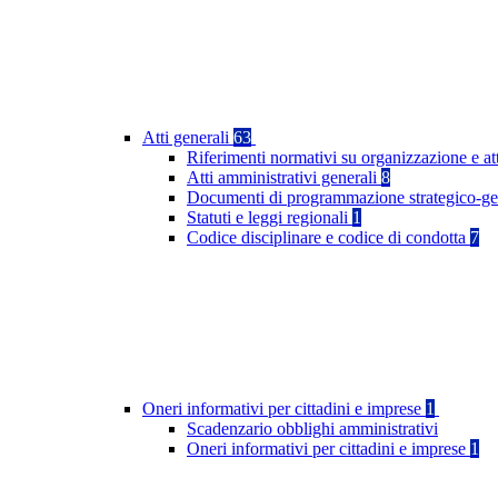
Atti generali
63
Riferimenti normativi su organizzazione e at
Atti amministrativi generali
8
Documenti di programmazione strategico-ge
Statuti e leggi regionali
1
Codice disciplinare e codice di condotta
7
Oneri informativi per cittadini e imprese
1
Scadenzario obblighi amministrativi
Oneri informativi per cittadini e imprese
1