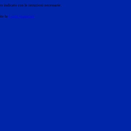
o indicato con le istruzioni necessarie.
ite la
Login Spaggiari