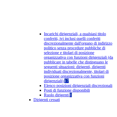
Incarichi dirigenziali, a qualsiasi titolo
conferiti, ivi inclusi quelli conferiti
discrezionalmente dall'organo di indirizzo
politico senza procedure pubbliche di
selezione e titolari di posizione
organizzativa con funzioni dirigenziali (da
pubblicare in tabelle che distinguano le
seguenti situazioni: dirigenti, dirigenti
individuati discrezionalmente, titolari di
posizione organizzativa con funzioni
dirigenziali)
17
Elenco posizioni dirigenziali discrezionali
Posti di funzione disponibili
Ruolo dirigenti
1
Dirigenti cessati