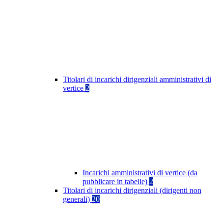
Titolari di incarichi dirigenziali amministrativi di
vertice
2
Incarichi amministrativi di vertice (da
pubblicare in tabelle)
2
Titolari di incarichi dirigenziali (dirigenti non
generali)
20