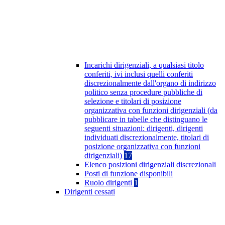
Incarichi dirigenziali, a qualsiasi titolo
conferiti, ivi inclusi quelli conferiti
discrezionalmente dall'organo di indirizzo
politico senza procedure pubbliche di
selezione e titolari di posizione
organizzativa con funzioni dirigenziali (da
pubblicare in tabelle che distinguano le
seguenti situazioni: dirigenti, dirigenti
individuati discrezionalmente, titolari di
posizione organizzativa con funzioni
dirigenziali)
17
Elenco posizioni dirigenziali discrezionali
Posti di funzione disponibili
Ruolo dirigenti
1
Dirigenti cessati