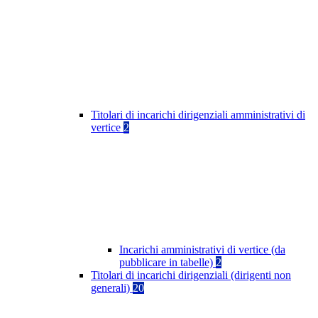
Titolari di incarichi dirigenziali amministrativi di
vertice
2
Incarichi amministrativi di vertice (da
pubblicare in tabelle)
2
Titolari di incarichi dirigenziali (dirigenti non
generali)
20