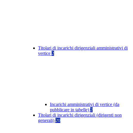
Titolari di incarichi dirigenziali amministrativi di
vertice
2
Incarichi amministrativi di vertice (da
pubblicare in tabelle)
2
Titolari di incarichi dirigenziali (dirigenti non
generali)
20