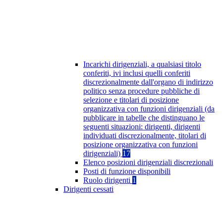
Incarichi dirigenziali, a qualsiasi titolo
conferiti, ivi inclusi quelli conferiti
discrezionalmente dall'organo di indirizzo
politico senza procedure pubbliche di
selezione e titolari di posizione
organizzativa con funzioni dirigenziali (da
pubblicare in tabelle che distinguano le
seguenti situazioni: dirigenti, dirigenti
individuati discrezionalmente, titolari di
posizione organizzativa con funzioni
dirigenziali)
17
Elenco posizioni dirigenziali discrezionali
Posti di funzione disponibili
Ruolo dirigenti
1
Dirigenti cessati