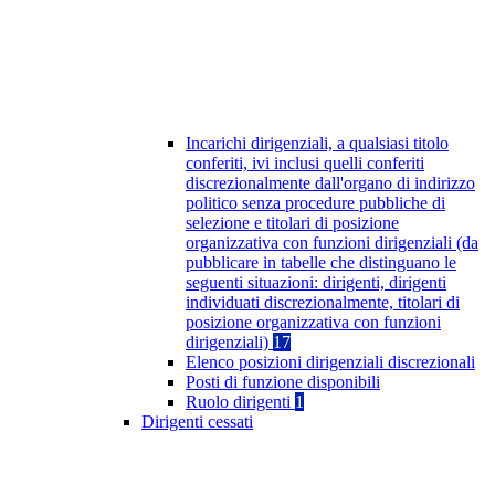
Incarichi dirigenziali, a qualsiasi titolo
conferiti, ivi inclusi quelli conferiti
discrezionalmente dall'organo di indirizzo
politico senza procedure pubbliche di
selezione e titolari di posizione
organizzativa con funzioni dirigenziali (da
pubblicare in tabelle che distinguano le
seguenti situazioni: dirigenti, dirigenti
individuati discrezionalmente, titolari di
posizione organizzativa con funzioni
dirigenziali)
17
Elenco posizioni dirigenziali discrezionali
Posti di funzione disponibili
Ruolo dirigenti
1
Dirigenti cessati