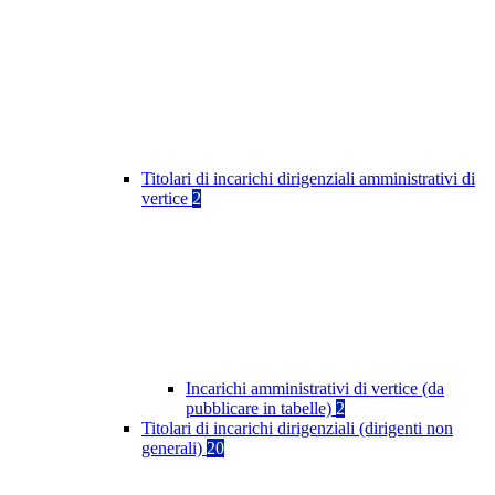
Titolari di incarichi dirigenziali amministrativi di
vertice
2
Incarichi amministrativi di vertice (da
pubblicare in tabelle)
2
Titolari di incarichi dirigenziali (dirigenti non
generali)
20