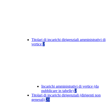
Titolari di incarichi dirigenziali amministrativi di
vertice
2
Incarichi amministrativi di vertice (da
pubblicare in tabelle)
2
Titolari di incarichi dirigenziali (dirigenti non
generali)
20