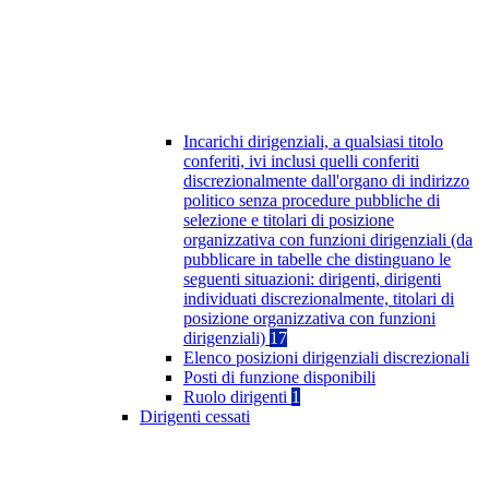
Incarichi dirigenziali, a qualsiasi titolo
conferiti, ivi inclusi quelli conferiti
discrezionalmente dall'organo di indirizzo
politico senza procedure pubbliche di
selezione e titolari di posizione
organizzativa con funzioni dirigenziali (da
pubblicare in tabelle che distinguano le
seguenti situazioni: dirigenti, dirigenti
individuati discrezionalmente, titolari di
posizione organizzativa con funzioni
dirigenziali)
17
Elenco posizioni dirigenziali discrezionali
Posti di funzione disponibili
Ruolo dirigenti
1
Dirigenti cessati