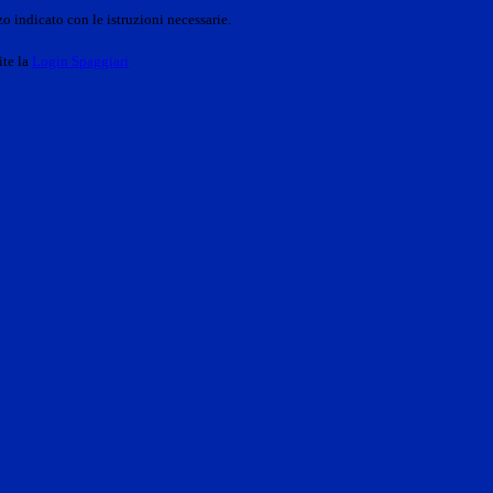
o indicato con le istruzioni necessarie.
ite la
Login Spaggiari