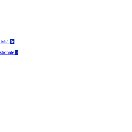
tività
36
stionale
5