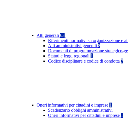
Atti generali
63
Riferimenti normativi su organizzazione e at
Atti amministrativi generali
8
Documenti di programmazione strategico-ge
Statuti e leggi regionali
1
Codice disciplinare e codice di condotta
7
Oneri informativi per cittadini e imprese
1
Scadenzario obblighi amministrativi
Oneri informativi per cittadini e imprese
1