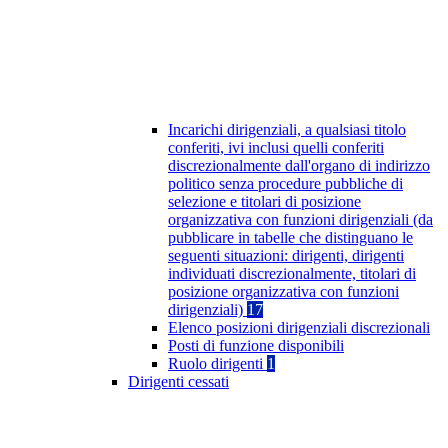
Incarichi dirigenziali, a qualsiasi titolo
conferiti, ivi inclusi quelli conferiti
discrezionalmente dall'organo di indirizzo
politico senza procedure pubbliche di
selezione e titolari di posizione
organizzativa con funzioni dirigenziali (da
pubblicare in tabelle che distinguano le
seguenti situazioni: dirigenti, dirigenti
individuati discrezionalmente, titolari di
posizione organizzativa con funzioni
dirigenziali)
17
Elenco posizioni dirigenziali discrezionali
Posti di funzione disponibili
Ruolo dirigenti
1
Dirigenti cessati