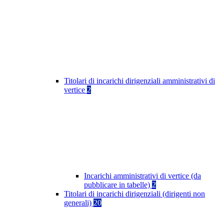
Titolari di incarichi dirigenziali amministrativi di
vertice
2
Incarichi amministrativi di vertice (da
pubblicare in tabelle)
2
Titolari di incarichi dirigenziali (dirigenti non
generali)
20