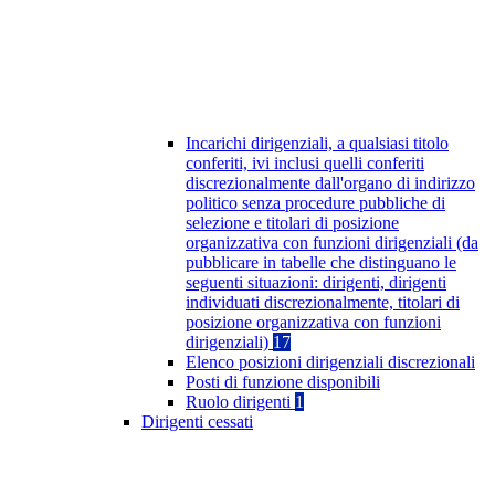
Incarichi dirigenziali, a qualsiasi titolo
conferiti, ivi inclusi quelli conferiti
discrezionalmente dall'organo di indirizzo
politico senza procedure pubbliche di
selezione e titolari di posizione
organizzativa con funzioni dirigenziali (da
pubblicare in tabelle che distinguano le
seguenti situazioni: dirigenti, dirigenti
individuati discrezionalmente, titolari di
posizione organizzativa con funzioni
dirigenziali)
17
Elenco posizioni dirigenziali discrezionali
Posti di funzione disponibili
Ruolo dirigenti
1
Dirigenti cessati