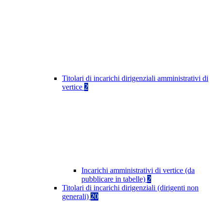
Titolari di incarichi dirigenziali amministrativi di
vertice
2
Incarichi amministrativi di vertice (da
pubblicare in tabelle)
2
Titolari di incarichi dirigenziali (dirigenti non
generali)
20