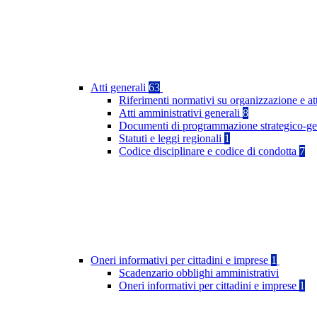
Atti generali
63
Riferimenti normativi su organizzazione e at
Atti amministrativi generali
8
Documenti di programmazione strategico-ge
Statuti e leggi regionali
1
Codice disciplinare e codice di condotta
7
Oneri informativi per cittadini e imprese
1
Scadenzario obblighi amministrativi
Oneri informativi per cittadini e imprese
1