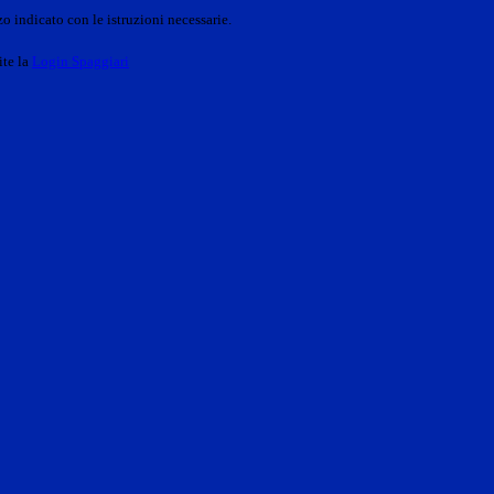
o indicato con le istruzioni necessarie.
ite la
Login Spaggiari