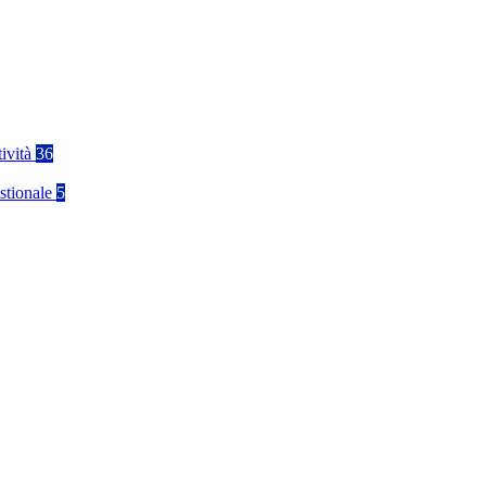
tività
36
stionale
5