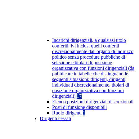
Incarichi dirigenziali, a qualsiasi titolo
conferiti, ivi inclusi quelli conferiti
discrezionalmente dall'organo di indirizzo
politico senza procedure pubbliche di
selezione e titolari di posizione
organizzativa con funzioni dirigenziali (da
pubblicare in tabelle che distinguano le
seguenti situazioni: dirigenti, dirigenti
individuati discrezionalmente, titolari di
posizione organizzativa con funzioni
dirigenziali)
17
Elenco posizioni dirigenziali discrezionali
Posti di funzione disponibili
Ruolo dirigenti
1
Dirigenti cessati