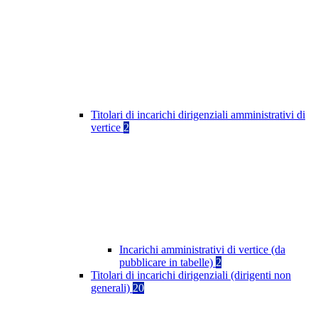
Titolari di incarichi dirigenziali amministrativi di
vertice
2
Incarichi amministrativi di vertice (da
pubblicare in tabelle)
2
Titolari di incarichi dirigenziali (dirigenti non
generali)
20