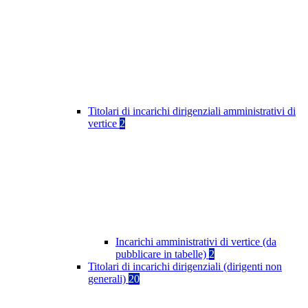
Titolari di incarichi dirigenziali amministrativi di
vertice
2
Incarichi amministrativi di vertice (da
pubblicare in tabelle)
2
Titolari di incarichi dirigenziali (dirigenti non
generali)
20