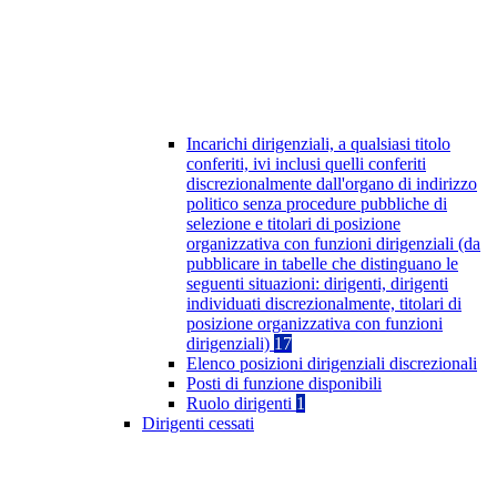
Incarichi dirigenziali, a qualsiasi titolo
conferiti, ivi inclusi quelli conferiti
discrezionalmente dall'organo di indirizzo
politico senza procedure pubbliche di
selezione e titolari di posizione
organizzativa con funzioni dirigenziali (da
pubblicare in tabelle che distinguano le
seguenti situazioni: dirigenti, dirigenti
individuati discrezionalmente, titolari di
posizione organizzativa con funzioni
dirigenziali)
17
Elenco posizioni dirigenziali discrezionali
Posti di funzione disponibili
Ruolo dirigenti
1
Dirigenti cessati