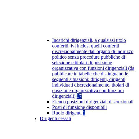
Incarichi dirigenziali, a qualsiasi titolo
conferiti, ivi inclusi quelli conferiti
discrezionalmente dall'organo di indirizzo
politico senza procedure pubbliche di
selezione e titolari di posizione
organizzativa con funzioni dirigenziali (da
pubblicare in tabelle che distinguano le
seguenti situazioni: dirigenti, dirigenti
individuati discrezionalmente, titolari di
posizione organizzativa con funzioni
dirigenziali)
17
Elenco posizioni dirigenziali discrezionali
Posti di funzione disponibili
Ruolo dirigenti
1
Dirigenti cessati