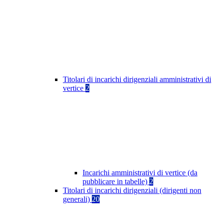
Titolari di incarichi dirigenziali amministrativi di
vertice
2
Incarichi amministrativi di vertice (da
pubblicare in tabelle)
2
Titolari di incarichi dirigenziali (dirigenti non
generali)
20